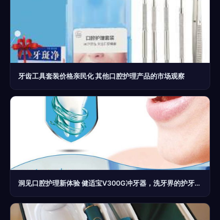
牙齿工具套装价格亲民化 其他口腔护理产品的市场观察
洞见口腔护理新体验 健适宝V300G冲牙器，洗牙界的护牙清道夫