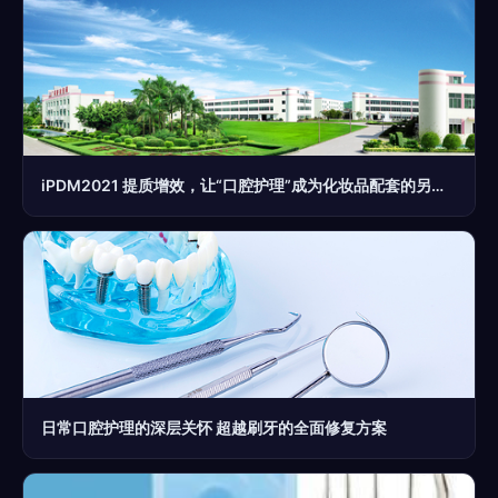
iPDM2021 提质增效，让“口腔护理”成为化妆品配套的另一束高光——揭秘“智造工厂”的完整价值标维
日常口腔护理的深层关怀 超越刷牙的全面修复方案