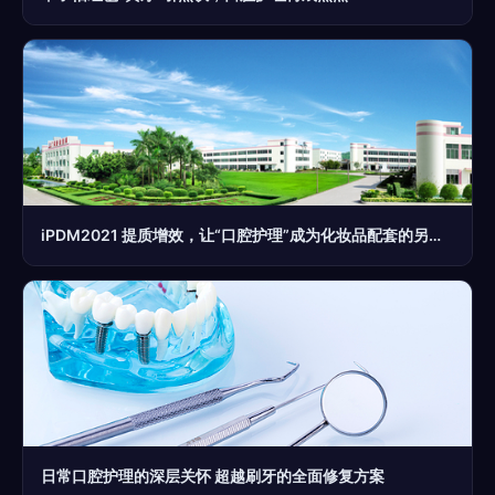
iPDM2021 提质增效，让“口腔护理”成为化妆品配套的另一束高光——揭秘“智造工厂”的完整价值标维
日常口腔护理的深层关怀 超越刷牙的全面修复方案