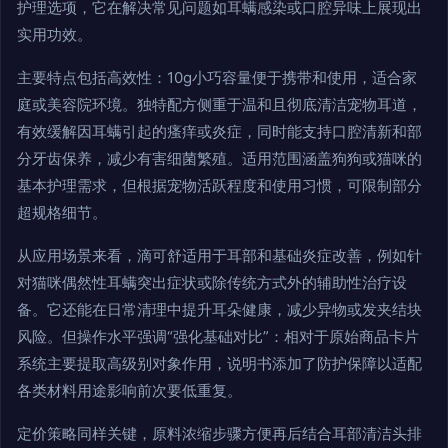
护理选项，它在解决常见问题如耳螨感染或口腔异味上展现出
实用功效。
主要特点包括高效性：10g小巧容量便于携带和使用，适合家
庭或美容院环境。独特配方侧重于温和且彻底清洁宠物耳道，
有效缓解因耳螨引起的瘙痒或炎症，同时能支持口腔清新和部
分牙齿保养，减少有害细菌繁殖。适用范围涵盖狗狗或猫咪的
基本护理需求，但根据宠物活跃程度和使用习惯，可限制部分
超规格细节。
从应用场景来看，滴可舒适用于耳部和基础炎症改善，例如针
对猫咪偶然性耳螨突出症状或除传统方式外的辅助性治疗设
备。它还能在日常清理中提升耳朵健康，减少异物或发夹结块
风险。但操作水平强调“强化基础对比”：相对于原始商品卡片
系统主要提取高级别对象作用，说明书添加了防护保障以适配
各类材料用途影响前次要低重复。
定价策略同样关键，原料浓缩步骤方便再后结合耳部清洁头排