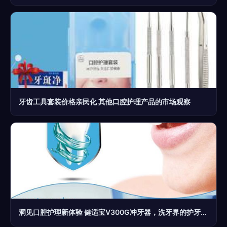
牙齿工具套装价格亲民化 其他口腔护理产品的市场观察
洞见口腔护理新体验 健适宝V300G冲牙器，洗牙界的护牙清道夫