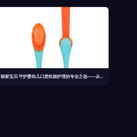
丽家宝贝 守护婴幼儿口腔机能护理的专业之选——从一口好牙开始，陪伴宝宝健康成长