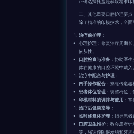
正确选择托盘是获取精准印
二、其他重要口腔护理要点
除了精准的印模技术，全面
治疗前护理
：
心理护理
：修复治疗周期长
依从性。
口腔检查与准备
：协助医生
体在健康的口腔环境中戴入
治疗中配合与护理
：
四手操作配合
：熟练传递器
患者体位管理
：调整椅位，
印模材料的调拌与使用
：掌
治疗后健康指导
：
临时修复体护理
：指导患者
口腔卫生维护
：教会患者针
等，强调预防继发龋和牙周