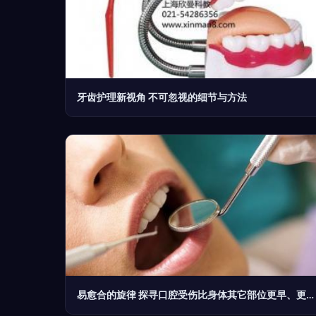
牙齿护理新视角 不可忽视的细节与方法
易愈合的旋律 探寻口腔受伤比身体其它部位更早、更快、复原之谜及其令复天之法