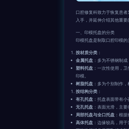
口腔修复科致力于恢复患者
入手，并延伸介绍其他重要
一、印模托盘的分类
印模托盘是制取口腔印模的
按材质分类
：
金属托盘
：多为不锈钢制成
塑料托盘
：一次性使用，卫
印模。
树脂托盘
：多为个别制作，
按结构分类
：
有孔托盘
：托盘表面带有小
无孔托盘
：表面光滑，主要
局部托盘与全口托盘
：根据
高体托盘
：边缘较高，用于