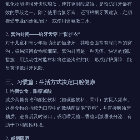
氟化物能增强牙齿珐琅质，使其更耐酸腐蚀，是预防蛀牙最有
效的手段之一。除了使用含氟牙膏，还可根据牙医建议，定期
接受专业的涂氟治疗，或使用含氟漱口水。
2.
窝沟封闭——给牙齿穿上“防护衣”
对于儿童和青少年新萌出的恒磨牙，其咬合面常有深而窄的窝
沟，极易滞留食物和细菌。窝沟封闭是一种无痛、快速的预防
措施，用流动性树脂材料将这些沟壑封闭，形成保护屏障，能
显著降低蛀牙风险。
三、习惯篇：生活方式决定口腔健康
1.
均衡饮食，限糖减酸
减少高糖食物和酸性饮料（如碳酸饮料、果汁）的摄入频率。
这类食物会持续为口腔中的致龋菌提供“养料”，并直接酸蚀牙
釉质。进食后及时漱口，或咀嚼无糖口香糖刺激唾液分泌，有
助于中和酸性环境。
2.
戒烟限酒