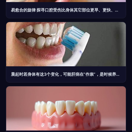
易愈合的旋律 探寻口腔受伤比身体其它部位更早、更快、复原之谜及其令复天之法
晨起时若身体有这3个变化，可能肝病在“作祟”，是时候养肝了