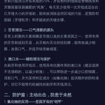
牙刷只能清洁牙齿表面的70%，牙齿相邻的缝隙是食物残渣和
牙菌斑最容易藏匿的“死角”。每天至少使用一次牙线或适合自
己牙缝大小的牙缝刷，能有效清除这些区域的污垢，是预防邻
面龋（牙缝蛀牙）和牙龈炎的关键步骤。
2.
舌苔清洁——口气清新的源头
舌苔上积聚的大量细菌是导致口臭的主要原因之一。使用专用
的舌苔刷或刮舌器，从舌根向舌尖轻轻刮擦，能有效减少细
菌，改善口气，并提升味觉敏感度。
3.
漱口水——辅助清洁与保护
在刷牙和使用牙线后，使用具有抗菌作用的漱口水（建议选择
不含酒精的，以减少刺激），可以帮助进一步减少口腔细菌，
清新口气，并为某些特定成分（如氟化物）提供额外的防蛀保
护。但它不能替代机械性的刷牙和牙线清洁。
二、防护篇：主动出击，防患于未然
1.
氟化物的应用——坚固牙齿的“铠甲”